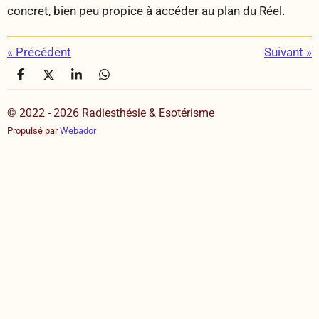
concret, bien peu propice à accéder au plan du Réel.
«
Précédent
Suivant
»
P
P
P
P
a
a
a
a
r
r
r
r
© 2022 - 2026 Radiesthésie & Esotérisme
t
t
t
t
a
a
a
a
Propulsé par
Webador
g
g
g
g
e
e
e
e
r
r
r
r