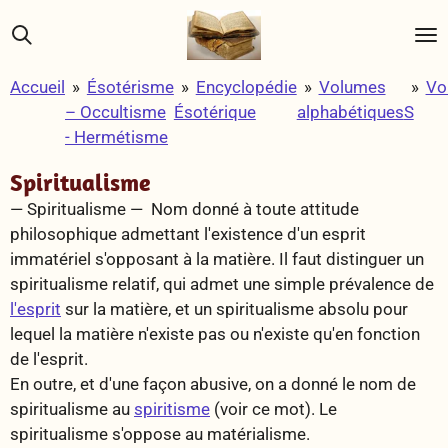
Passer
au
contenu
Accueil
»
Ésotérisme
»
Encyclopédie
»
Volumes
»
Vo
principal
– Occultisme
Ésotérique
alphabétiques
S
- Hermétisme
Spiritualisme
— Spiritualisme —
Nom donné à toute attitude
philosophique admettant l'existence d'un esprit
immatériel s'opposant à la matière. Il faut distinguer un
spiritualisme relatif, qui admet une simple prévalence de
l'esprit
sur la matière, et un spiritualisme absolu pour
lequel la matière n'existe pas ou n'existe qu'en fonction
de l'esprit.
En outre, et d'une façon abusive, on a donné le nom de
spiritualisme au
spiritisme
(voir ce mot). Le
spiritualisme s'oppose au
matérialisme
.