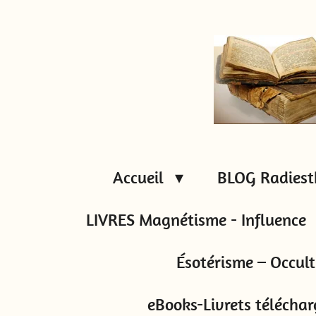
Passer
au
contenu
principal
Accueil
BLOG Radiest
LIVRES Magnétisme - Influence
Ésotérisme – Occul
eBooks-Livrets téléchar