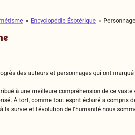
rmétisme
»
Encyclopédie Ésotérique
»
Personnage
me
rogrès des auteurs et personnages qui
ont marqué 
ntribué à une meilleure compréhension de
ce vaste 
isé. À tort, comme tout esprit éclairé a compris 
la survie et l'évolution de l'humanité nous
sommes