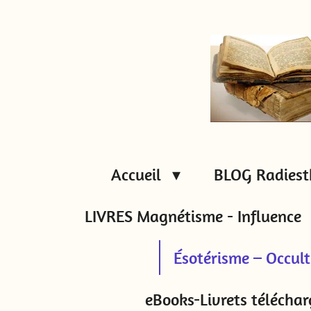
Passer
au
contenu
principal
Accueil
BLOG Radiest
LIVRES Magnétisme - Influence
Ésotérisme – Occul
eBooks-Livrets téléchar