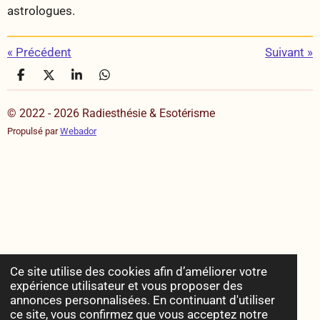
astrologues.
«
Précédent
Suivant
»
P
P
P
P
a
a
a
a
r
r
r
r
© 2022 - 2026 Radiesthésie & Esotérisme
t
t
t
t
a
a
a
a
Propulsé par
Webador
g
g
g
g
e
e
e
e
r
r
r
r
Ce site utilise des cookies afin d’améliorer votre
expérience utilisateur et vous proposer des
annonces personnalisées. En continuant d'utiliser
ce site, vous confirmez que vous acceptez notre