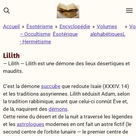
Passer
au
contenu
Accueil
»
Ésotérisme
»
Encyclopédie
»
Volumes
»
Vo
principal
– Occultisme
Ésotérique
alphabétiques
L
- Hermétisme
Lilith
— Lilith —
Lilith est une démone des lieux désertiques et
maudits.
C'est la démone
succube
que redoute Isaïe (XXXIV. 14)
et les traditions assyriennes. Lilith séduisit Adam, selon
la tradition rabbinique, avant que celui-ci connût Ève et,
de là, naquirent des
démons
.
Cette reine du désert et de la nuit a traversé les légendes
et les
astrologues
modernes en ont fait un astre fictif (le
second centre de l'orbite lunaire — le premier centre de