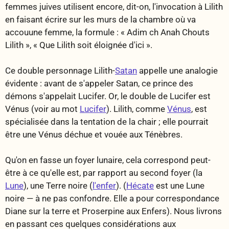
femmes juives utilisent encore, dit-on, l'invocation à Lilith
en faisant écrire sur les murs de la chambre où va
accouune femme, la formule : «
Adim ch Anah Chouts
Lilith
», «
Que Lilith soit éloignée d'ici
».
Ce double personnage Lilith-
Satan
appelle une analogie
évidente : avant de s'appeler Satan, ce prince des
démons s'appelait Lucifer. Or, le double de Lucifer est
Vénus (voir au mot
Lucifer
). Lilith, comme
Vénus
, est
spécialisée dans la tentation de la chair ; elle pourrait
être une Vénus déchue et vouée aux Ténèbres.
Qu'on en fasse un foyer lunaire, cela correspond peut-
être à ce qu'elle est, par rapport au second foyer (la
Lune
), une Terre noire (
l'enfer
). (
Hécate
est une Lune
noire — à ne pas confondre. Elle a pour correspondance
Diane sur la terre et Proserpine aux Enfers). Nous livrons
en passant ces quelques considérations aux