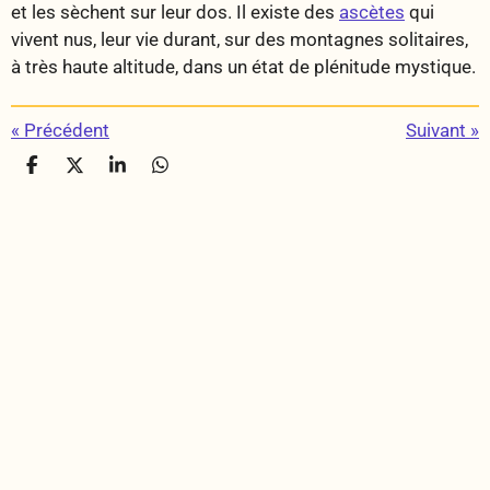
et les sèchent sur leur dos. Il existe des
ascètes
qui
vivent nus, leur vie durant, sur des montagnes solitaires,
à très haute altitude, dans un état de plénitude mystique.
«
Précédent
Suivant
»
P
P
P
P
a
a
a
a
r
r
r
r
t
t
t
t
a
a
a
a
g
g
g
g
e
e
e
e
r
r
r
r