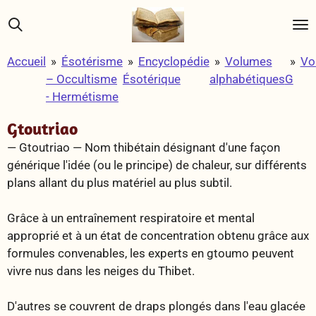
Passer
au
contenu
Accueil
»
Ésotérisme
»
Encyclopédie
»
Volumes
»
Vo
principal
– Occultisme
Ésotérique
alphabétiques
G
- Hermétisme
Gtoutriao
— Gtoutriao —
Nom thibétain désignant d'une façon
générique l'idée (ou le principe) de chaleur, sur différents
plans allant du plus matériel au plus subtil.
Grâce à un entraînement respiratoire et mental
approprié et à un état de concentration obtenu grâce aux
formules convenables, les experts en gtoumo peuvent
vivre nus dans les neiges du Thibet.
D'autres se couvrent de draps plongés dans l'eau glacée