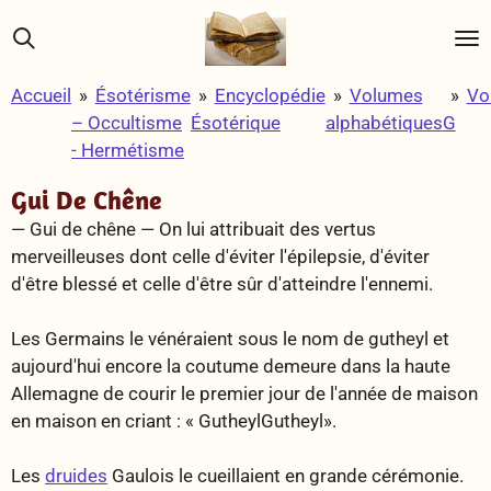
Passer
au
contenu
Accueil
»
Ésotérisme
»
Encyclopédie
»
Volumes
»
Vo
principal
– Occultisme
Ésotérique
alphabétiques
G
- Hermétisme
Gui De Chêne
— Gui de chêne —
On lui attribuait des vertus
merveilleuses dont celle d'éviter l'épilepsie, d'éviter
d'être blessé et celle d'être sûr d'atteindre l'ennemi.
Les Germains le vénéraient sous le nom de gutheyl et
aujourd'hui encore la coutume demeure dans la haute
Allemagne de courir le premier jour de l'année de maison
en maison en criant : « GutheylGutheyl».
Les
druides
Gaulois le cueillaient en grande cérémonie.