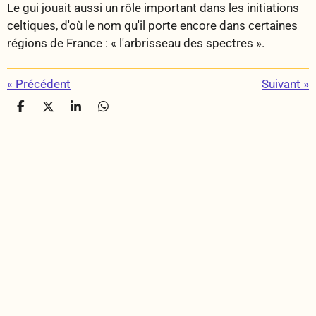
Le gui jouait aussi un rôle important dans les initiations
celtiques, d'où le nom qu'il porte encore dans certaines
régions de France : « l'arbrisseau des spectres ».
«
Précédent
Suivant
»
P
P
P
P
a
a
a
a
r
r
r
r
t
t
t
t
a
a
a
a
g
g
g
g
e
e
e
e
r
r
r
r