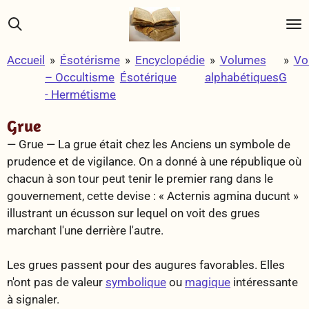
Passer
au
contenu
Accueil
»
Ésotérisme
»
Encyclopédie
»
Volumes
»
Vo
principal
– Occultisme
Ésotérique
alphabétiques
G
- Hermétisme
Grue
— Grue —
La grue était chez les Anciens un symbole de
prudence et de vigilance. On a donné à une république où
chacun à son tour peut tenir le premier rang dans le
gouvernement, cette devise : « Acternis agmina ducunt »
illustrant un écusson sur lequel on voit des grues
marchant l'une derrière l'autre.
Les grues passent pour des augures favorables. Elles
n'ont pas de valeur
symbolique
ou
magique
intéressante
à signaler.