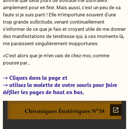
affirmé que deux jours de solitude me suffiraient
amplement pour en finir. Mais aussi, c'est un peu de sa
faute si je suis parti ! Elle m'importune souvent d'une
trop grande sollicitude, venant continuellement
s'informer de ce que je fais et croyant utile de me donner
des manifestations de tendresse qui, à ces moments-là,
me paraissent singulièrement inopportunes.
«C'est alors que je m'en vais de chez moi, comme
poussé par…
-> Cliques dans la page et
-> utilsez la molette de votre souris pour faire
défiler les pages de haut en bas.