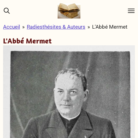
Passer
au
contenu
Accueil
»
Radiesthésites & Auteurs
»
L'Abbé Mermet
principal
L'Abbé Mermet