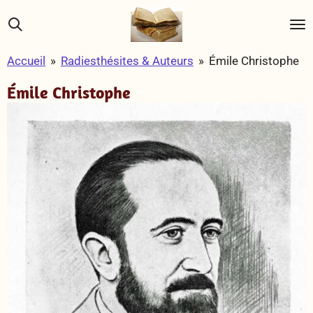
Passer
au
contenu
Accueil
»
Radiesthésites & Auteurs
»
Émile Christophe
principal
Émile Christophe