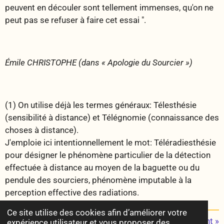
peuvent en découler sont tellement immenses, qu'on ne
peut pas se refuser à faire cet essai ".
Émile CHRISTOPHE (dans « Apologie du Sourcier »)
(1) On utilise déjà les termes généraux: Télesthésie
(sensibilité à distance) et Télégnomie (connaissance des
choses à distance).
J'emploie ici intentionnellement le mot: Téléradiesthésie
pour désigner le phénomène particulier de la détection
effectuée à distance au moyen de la baguette ou du
pendule des sourciers, phénomène imputable à la
perception effective des radiations.
Ce site utilise des cookies afin d’améliorer votre
«
Précédent
Suivant
»
expérience utilisateur et vous proposer des