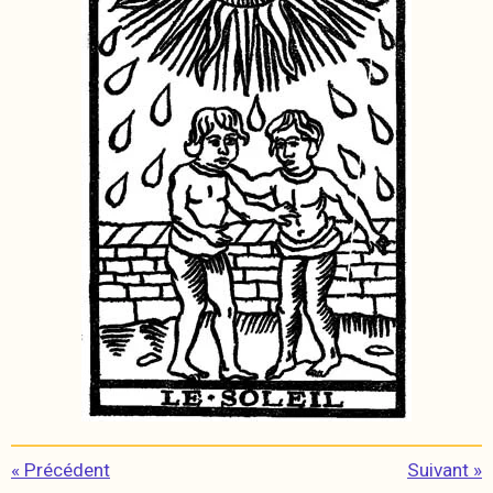
«
Précédent
Suivant
»