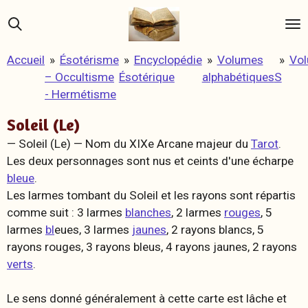
Passer
au
contenu
Accueil
»
Ésotérisme
»
Encyclopédie
»
Volumes
»
Vo
principal
– Occultisme
Ésotérique
alphabétiques
S
- Hermétisme
Soleil (Le)
— Soleil (Le) —
Nom du XIXe Arcane majeur du
Tarot
.
Les deux personnages sont nus et ceints d'une écharpe
bleue
.
Les larmes tombant du Soleil et les rayons sont répartis
comme suit : 3 larmes
blanches
, 2 larmes
rouges
, 5
larmes
bl
eues, 3 larmes
jaunes
, 2 rayons blancs, 5
rayons rouges, 3 rayons bleus, 4 rayons jaunes, 2 rayons
verts
.
Le sens donné généralement à cette carte est lâche et