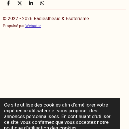
P
P
P
P
a
a
a
a
r
r
r
r
© 2022 - 2026 Radiesthésie & Esotérisme
t
t
t
t
a
a
a
a
Propulsé par
Webador
g
g
g
g
e
e
e
e
r
r
r
r
Ce site utilise des cookies afin d’améliorer votre
expérience utilisateur et vous proposer des
annonces personnalisées. En continuant d'utiliser
ce site, vous confirmez que vous acceptez notre
politique d’utilisation des cookies.