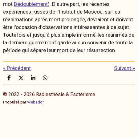
mot
Dédoublement
). D'autre part, les récentes
expériences russes de l'Institut de Moscou, sur les
réanimations après mort prolongée, devraient et doivent
être l'occasion d'observations intéressantes à ce sujet.
Toutefois et jusqu'à plus ample informé, les réanimés de
la dernière guerre n'ont gardé aucun souvenir de toute la
période qui sépare leur mort de leur résurrection.
«
Précédent
Suivant
»
P
P
P
P
a
a
a
a
r
r
r
r
© 2022 - 2026 Radiesthésie & Esotérisme
t
t
t
t
a
a
a
a
Propulsé par
Webador
g
g
g
g
e
e
e
e
r
r
r
r