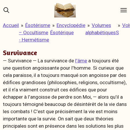
Passer
au
contenu
Accueil
»
Ésotérisme
»
Encyclopédie
»
Volumes
»
Vo
principal
– Occultisme
Ésotérique
alphabétiques
S
- Hermétisme
Survivance
— Survivance —
La survivance de
l'âme
a toujours été
une question angoissante pour l'homme. Si curieux que
cela paraisse, il a toujours masqué son angoisse par des
édifices grandioses (philosophies, religions, occultisme),
et il n'a vraiment construit ces édifices que pour
échapper à l'angoisse de perdre son Moi, — alors qu'il a
toujours témoigné beaucoup de désintérêt de la vie dans
les combats ! C'est que précisément la vie est moins
importante que la survie. On sait que deux théories
principales sont en présence dans les solutions les plus