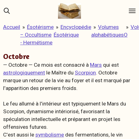
Passer
au
contenu
Accueil
»
Ésotérisme
»
Encyclopédie
»
Volumes
»
Vo
principal
– Occultisme
Ésotérique
alphabétiques
O
- Hermétisme
Octobre
— Octobre —
Ce mois est consacré à
Mars
qui est
astrologiquement
le Maître du
Scorpion
. Octobre
marque un retour de la vie au foyer et il est marqué par
l'apparition des premiers froids.
Le feu allumé à l'intérieur est typiquement le Mars du
Scorpion, dynamisme intériorisé, favorisant la
spéculation intellectuelle et préparant en projet les
offensives futures.
C'est aussi le
symbolisme
des fermentations, le vin