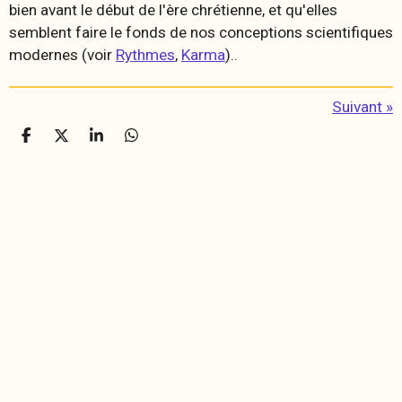
bien avant le début de l'ère chrétienne, et qu'elles
semblent faire le fonds de nos conceptions scientifiques
modernes (voir
Rythmes
,
Karma
)..
Suivant
»
P
P
P
P
a
a
a
a
r
r
r
r
t
t
t
t
a
a
a
a
g
g
g
g
e
e
e
e
r
r
r
r