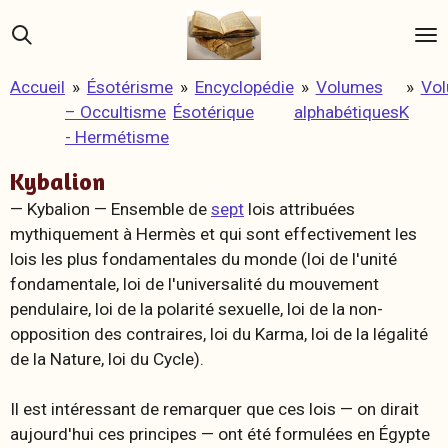
Passer
au
contenu
Accueil
»
Ésotérisme
»
Encyclopédie
»
Volumes
»
Vo
principal
– Occultisme
Ésotérique
alphabétiques
K
- Hermétisme
Kybalion
— Kybalion —
Ensemble de
sept
lois attribuées
mythiquement à Hermès et qui sont effectivement les
lois les plus fondamentales du monde (loi de l'unité
fondamentale, loi de l'universalité du mouvement
pendulaire, loi de la polarité sexuelle, loi de la non-
opposition des contraires, loi du Karma, loi de la légalité
de la Nature, loi du Cycle).
Il est intéressant de remarquer que ces lois — on dirait
aujourd'hui ces
principes
— ont été formulées en Égypte