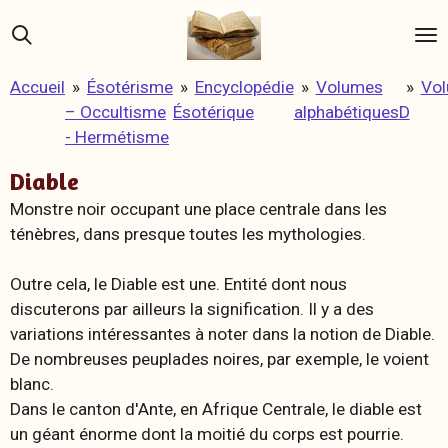
Passer
au
contenu
Accueil
»
Ésotérisme
»
Encyclopédie
»
Volumes
»
Vo
principal
– Occultisme
Ésotérique
alphabétiques
D
- Hermétisme
Diable
Monstre noir occupant une place centrale dans les
ténèbres, dans presque toutes les mythologies.
Outre cela, le Diable est une. Entité dont nous
discuterons par ailleurs la signification. Il y a des
variations intéressantes à noter dans la notion de Diable.
De nombreuses peuplades noires, par exemple, le voient
blanc.
Dans le canton d'Ante, en Afrique Centrale, le diable est
un géant énorme dont la moitié du corps est pourrie.