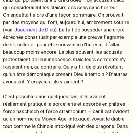
ceux qui portaient une drôle d'odeur ; on accusait ceux
qui considéraient les plaisirs des sens sans horreur.
On enquêtait alors d'une façon sommaire. On prouvait
par des moyens qui font, aujourd'hui, amèrement sourire
(voir
Jugement de Dieu
). Le fait de posséder une croix
ébréchée constituait par exemple une preuve flagrante
de sorcellerie ; pour être convaincu d'hérésie, il fallait
beaucoup moins encore. Le plus souvent, les accusés
protestaient de leur innocence, mais leurs serments n'y
faisaient rien, au contraire. Qu'y a-t-il de plus révoltant
qu'un être démoniaque prenant Dieu à témoin ? D'autres
avouaient. Y croyaient-ils vraiment ?
C'est possible dans quelques cas, s'ils avaient
réellement pratiqué la sorcellerie et absorbé en philtres
force haschisch et force stramonium — car il est évident
qu'un homme du Moyen Age, intoxiqué, voyait le diable
tout comme le Chinois intoxiqué voit des dragons. Dans