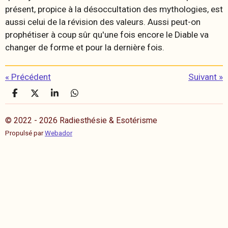
présent, propice à la désoccultation des mythologies, est
aussi celui de la révision des valeurs. Aussi peut-on
prophétiser à coup sûr qu'une fois encore le Diable va
changer de forme et pour la dernière fois.
«
Précédent
Suivant
»
P
P
P
P
a
a
a
a
r
r
r
r
© 2022 - 2026 Radiesthésie & Esotérisme
t
t
t
t
a
a
a
a
Propulsé par
Webador
g
g
g
g
e
e
e
e
r
r
r
r