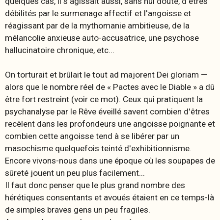
quelques cas, il s'agissait aussi, sans nul doute, d'êtres
débilités par le surmenage affectif et l'angoisse et
réagissant par de la mythomanie ambitieuse, de la
mélancolie anxieuse auto-accusatrice, une psychose
hallucinatoire chronique, etc...
On torturait et brûlait le tout
ad majorent Dei gloriam
—
alors que le nombre réel de « Pactes avec le Diable » a dû
être fort restreint (voir ce mot). Ceux qui pratiquent la
psychanalyse par le Rêve éveillé savent combien d'êtres
recèlent dans les profondeurs une angoisse poignante et
combien cette angoisse tend à se libérer par un
masochisme quelquefois teinté d'exhibitionnisme.
Encore vivons-nous dans une époque où les soupapes de
sûreté jouent un peu plus facilement...
Il faut donc penser que le plus grand nombre des
hérétiques consentants et avoués étaient en ce temps-là
de simples braves gens un peu fragiles.