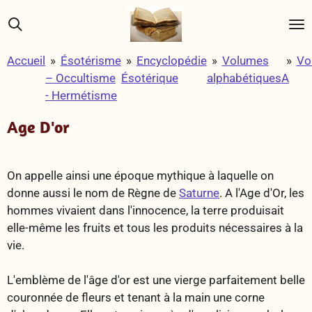
Passer
au
contenu
Accueil
»
Ésotérisme
»
Encyclopédie
»
Volumes
»
Vo
principal
– Occultisme
Ésotérique
alphabétiques
A
- Hermétisme
Age D'or
On appelle ainsi une époque mythique à laquelle on
donne aussi le nom de
Règne de
Saturne
. A l'Age d'Or, les
hommes vivaient dans l'innocence, la terre produisait
elle-même les fruits et tous les produits nécessaires à la
vie.
L'emblème de l'âge d'or est une vierge parfaitement belle
couronnée de fleurs et tenant à la main une corne