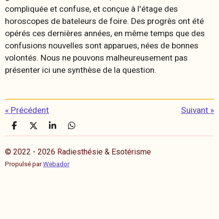
compliquée et confuse, et conçue à l'étage des
horoscopes de bateleurs de foire. Des progrès ont été
opérés ces dernières années, en même temps que des
confusions nouvelles sont apparues, nées de bonnes
volontés. Nous ne pouvons malheureusement pas
présenter ici une synthèse de la question.
«
Précédent
Suivant
»
P
P
P
P
a
a
a
a
r
r
r
r
© 2022 - 2026 Radiesthésie & Esotérisme
t
t
t
t
a
a
a
a
Propulsé par
Webador
g
g
g
g
e
e
e
e
r
r
r
r