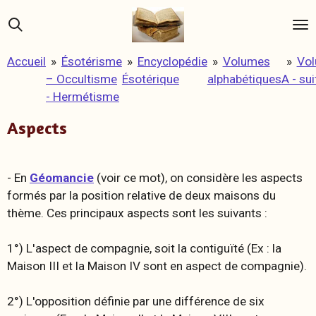
Passer
au
contenu
Accueil
»
Ésotérisme
»
Encyclopédie
»
Volumes
»
Vo
principal
– Occultisme
Ésotérique
alphabétiques
A - sui
- Hermétisme
Aspects
- En
Géomancie
(voir ce mot), on considère les aspects
formés par la position relative de deux maisons du
thème. Ces principaux aspects sont les suivants :
1°) L'aspect de
compagnie
, soit la contiguïté (Ex : la
Maison III et la Maison IV sont en
aspect
de compagnie).
2°)
L'opposition
définie par une différence de six