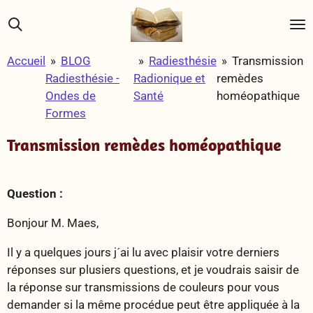
Passer
au
contenu
Accueil
»
BLOG
»
Radiesthésie
»
Transmission
principal
Radiesthésie -
Radionique et
remèdes
Ondes de
Santé
homéopathique
Formes
Transmission remèdes homéopathique
Question :
Bonjour M. Maes,
Il y a quelques jours j´ai lu avec plaisir votre derniers
réponses sur plusiers questions, et je voudrais saisir de
la réponse sur transmissions de couleurs pour vous
demander si la même procédue peut être appliquée à la