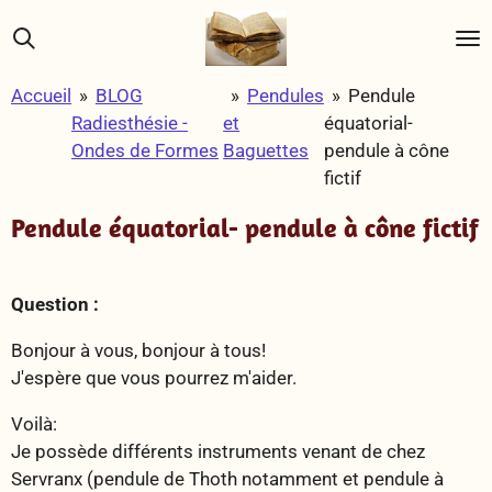
Passer
au
contenu
Accueil
»
BLOG
»
Pendules
»
Pendule
principal
Radiesthésie -
et
équatorial-
Ondes de Formes
Baguettes
pendule à cône
fictif
Pendule équatorial- pendule à cône fictif
Question :
Bonjour à vous, bonjour à tous!
J'espère que vous pourrez m'aider.
Voilà:
Je possède différents instruments venant de chez
Servranx (pendule de Thoth notamment et pendule à