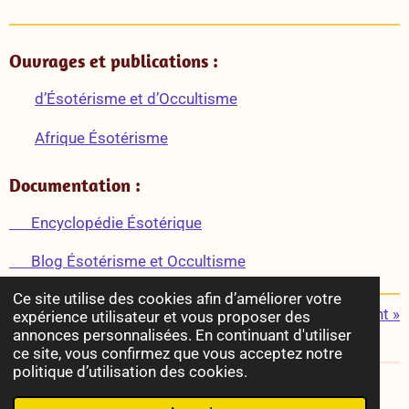
Ouvrages et publications :
d’Ésotérisme et d’Occultisme
Afrique Ésotérisme
Documentation :
Encyclopédie Ésotérique
Blog Ésotérisme et Occultisme
Ce site utilise des cookies afin d’améliorer votre
«
Précédent
Suivant
»
expérience utilisateur et vous proposer des
annonces personnalisées. En continuant d'utiliser
P
P
P
P
ce site, vous confirmez que vous acceptez notre
a
a
a
a
politique d’utilisation des cookies.
r
r
r
r
© 2022 - 2026 Radiesthésie & Esotérisme
t
t
t
t