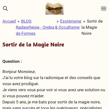
Passer
au
contenu
Accueil
»
BLOG
»
Ésotérisme
»
Sortir de
principal
Radiesthésie - Ondes
& Occultisme
la Magie
de Formes
Noire
Sortir de la Magie Noire
Question :
Bonjour Monsieur,
J’ai lu votre blog sur la radionique et des conseils que
vous avez prodigué.
Je viens vers vous pour voir si vous avez une solution ou
si vous pouvez m’aider.
Depuis 5 ans, je me bats pour sortir de la magie noire,
mais sans succès et tous les guérisseurs, spécialistes