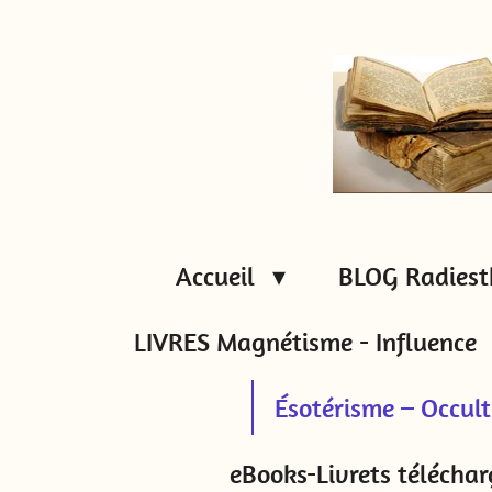
Passer
au
contenu
principal
Accueil
BLOG Radiest
LIVRES Magnétisme - Influence
Ésotérisme – Occul
eBooks-Livrets téléchar