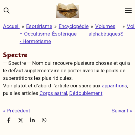
Passer
au
contenu
Accueil
»
Ésotérisme
»
Encyclopédie
»
Volumes
»
Vo
principal
– Occultisme
Ésotérique
alphabétiques
S
- Hermétisme
Spectre
— Spectre —
Nom qui recouvre plusieurs choses et qui a
le défaut supplémentaire de porter avec lui le poids de
superstitions les plus ridicules.
Voir plutôt et d'abord l'article consacré aux
apparitions
,
puis les articles
Corps astral
,
Dédoublement
.
«
Précédent
Suivant
»
P
P
P
P
a
a
a
a
r
r
r
r