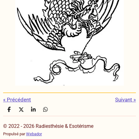
«
Précédent
Suivant
»
P
P
P
P
a
a
a
a
r
r
r
r
© 2022 - 2026 Radiesthésie & Esotérisme
t
t
t
t
a
a
a
a
Propulsé par
Webador