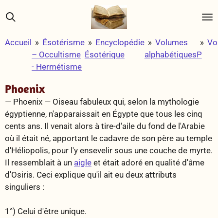
Passer
au
contenu
Accueil
»
Ésotérisme
»
Encyclopédie
»
Volumes
»
Vo
principal
– Occultisme
Ésotérique
alphabétiques
P
- Hermétisme
Phoenix
— Phoenix —
Oiseau fabuleux qui, selon la mythologie
égyptienne, n'apparaissait en Égypte que tous les cinq
cents ans. Il venait alors à tire-d'aile du fond de l'Arabie
où il était né, apportant le cadavre de son père au temple
d'Héliopolis, pour l'y ensevelir sous une couche de myrte.
Il ressemblait à un
aigle
et était adoré en qualité d'âme
d'Osiris. Ceci explique qu'il ait eu deux attributs
singuliers :
1°) Celui d'être unique.