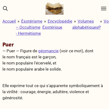
Passer
au
contenu
Accueil
»
Ésotérisme
»
Encyclopédie
»
Volumes
»
Vo
principal
– Occultisme
Ésotérique
alphabétiques
P
- Hermétisme
Puer
— Puer — Figure de
géomancie
(voir ce mot), dont
le nom français est le garçon,
le nom populaire l'écervelé, et
le nom populaire arabe le solide.
Elle exprime tout ce qui s'apparente symboliquement à
la virilité : courage, énergie, adultère, violence et
générosité.