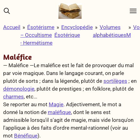
Passer
au
contenu
Accueil
»
Ésotérisme
»
Encyclopédie
»
Volumes
»
Vo
principal
– Occultisme
Ésotérique
alphabétiques
M
- Hermétisme
Maléfice
— Maléfice —
Le maléfice est le fait de provoquer du mal
par voie magique. Dans le langage courant, on parle
plutôt de
sorts
; dans la légende, plutôt de
sortilèges
; en
démonologie
, plutôt de
prestiges
; en folklore, plutôt de
charmes
, etc...
Se reporter au mot
Magie
. Adjectivement, le mot a
donné la notion de
maléfique
, dont le sens est
admissible lorsqu'il s'agit de magie, mais vide lorsqu'on
l'applique à des faits d'ordre mental-rationnel (voir au
mot
Bénéfique
).