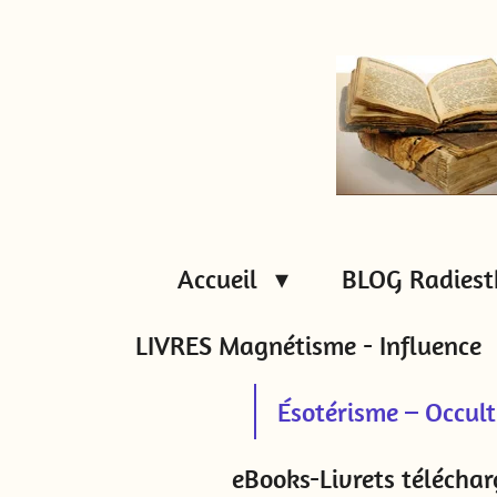
Passer
au
contenu
principal
Accueil
BLOG Radiest
LIVRES Magnétisme - Influence
Ésotérisme – Occul
eBooks-Livrets téléchar