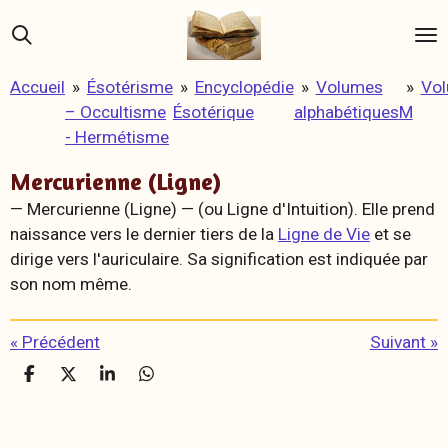
Passer
au
contenu
Accueil
»
Ésotérisme
»
Encyclopédie
»
Volumes
»
Vo
principal
– Occultisme
Ésotérique
alphabétiques
M
- Hermétisme
Mercurienne (Ligne)
— Mercurienne (Ligne) —
(ou Ligne d'Intuition). Elle prend
naissance vers le dernier tiers de la
Ligne de Vie
et se
dirige vers l'auriculaire. Sa signification est indiquée par
son nom même.
«
Précédent
Suivant
»
P
P
P
P
a
a
a
a
r
r
r
r
t
t
t
t