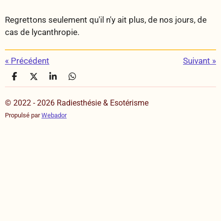
Regrettons seulement qu'il n'y ait plus, de nos jours, de
cas de lycanthropie.
«
Précédent
Suivant
»
P
P
P
P
a
a
a
a
r
r
r
r
© 2022 - 2026 Radiesthésie & Esotérisme
t
t
t
t
a
a
a
a
Propulsé par
Webador
g
g
g
g
e
e
e
e
r
r
r
r