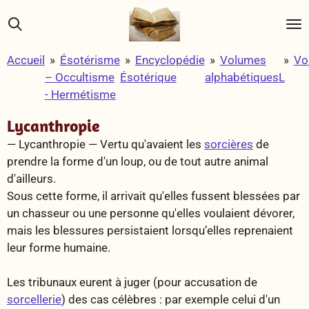
Passer
au
contenu
Accueil
»
Ésotérisme
»
Encyclopédie
»
Volumes
»
Vo
principal
– Occultisme
Ésotérique
alphabétiques
L
- Hermétisme
Lycanthropie
— Lycanthropie —
Vertu qu'avaient les
sorcières
de
prendre la forme d'un loup, ou de tout autre animal
d'ailleurs.
Sous cette forme, il arrivait qu'elles fussent blessées par
un chasseur ou une personne qu'elles voulaient dévorer,
mais les blessures persistaient lorsqu’elles reprenaient
leur forme humaine.
Les tribunaux eurent à juger (pour accusation de
sorcellerie
) des cas célèbres : par exemple celui d'un