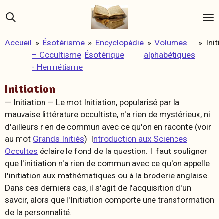
Passer
au
contenu
Accueil
»
Ésotérisme
»
Encyclopédie
»
Volumes
»
Init
principal
– Occultisme
Ésotérique
alphabétiques
- Hermétisme
Initiation
— Initiation —
Le mot Initiation, popularisé par la
mauvaise littérature occultiste, n'a rien de mystérieux, ni
d'ailleurs rien de commun avec ce qu'on en raconte (voir
au mot
Grands Initiés
). I
ntroduction aux Sciences
Occultes
éclaire le fond de la question. Il faut souligner
que l'initiation n'a rien de commun avec ce qu'on appelle
l'initiation aux mathématiques ou à la broderie anglaise.
Dans ces derniers cas, il s'agit de l'acquisition d'un
savoir, alors que l'Initiation comporte une transformation
de la personnalité.