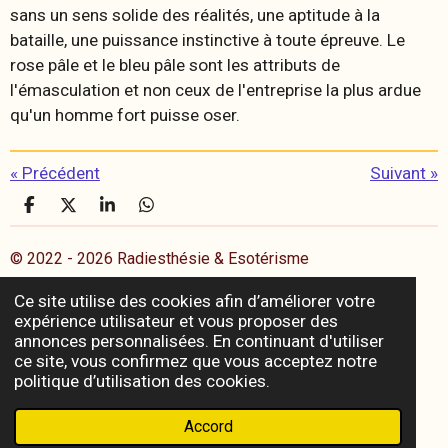
sans un sens solide des réalités, une aptitude à la
bataille, une puissance instinctive à toute épreuve. Le
rose pâle et le bleu pâle sont les attributs de
l'émasculation et non ceux de l'entreprise la plus ardue
qu'un homme fort puisse oser.
«
Précédent
Suivant
»
P
P
P
P
a
a
a
a
r
r
r
r
© 2022 - 2026 Radiesthésie & Esotérisme
t
t
t
t
a
a
a
a
Propulsé par
Webador
Ce site utilise des cookies afin d’améliorer votre
g
g
g
g
expérience utilisateur et vous proposer des
e
e
e
e
r
r
r
r
annonces personnalisées. En continuant d'utiliser
ce site, vous confirmez que vous acceptez notre
politique d’utilisation des cookies.
Accord