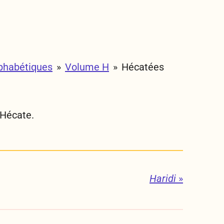
phabétiques
»
Volume H
»
Hécatées
'Hécate.
Haridi
»