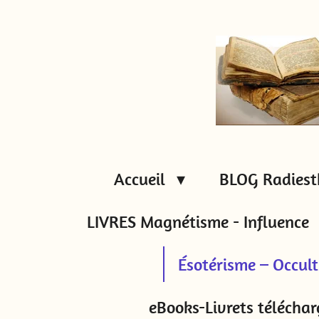
Passer
au
contenu
principal
Accueil
BLOG Radiest
LIVRES Magnétisme - Influence
Ésotérisme – Occul
eBooks-Livrets téléchar