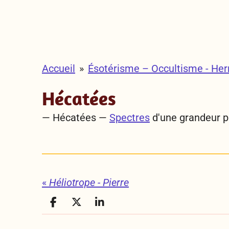
Accueil
»
Ésotérisme – Occultisme - He
Hécatées
— Hécatées —
Spectres
d'une grandeur p
«
Héliotrope - Pierre
P
P
P
a
a
a
r
r
r