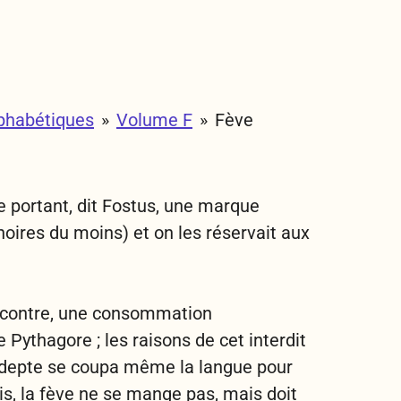
phabétiques
»
Volume F
»
Fève
nte portant, dit Fostus, une marque
noires du moins) et on les réservait aux
ar contre, une consommation
de Pythagore ; les raisons de cet interdit
e adepte se coupa même la langue pour
is, la fève ne se mange pas, mais doit