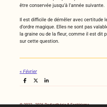
être conservée jusqu'à l'année suivante.
Il est difficile de démêler avec certitude 
d'ordre magique. Elles ne sont pas valabl
la graine ou de la fleur, comme il est dit
sur cette question.
«
Février
P
P
P
a
a
a
r
r
r
t
t
t
a
a
a
© 2022 - 2026 Radiesthésie & Esotérisme