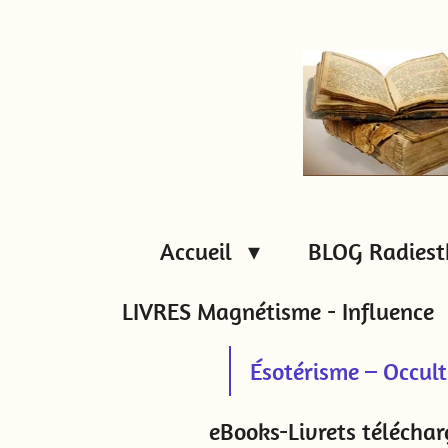
Passer
au
contenu
principal
Accueil
BLOG Radiest
LIVRES Magnétisme - Influence
Ésotérisme – Occul
eBooks-Livrets téléchar