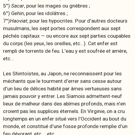
5°)
Sacar
, pour les mages ou gnèbres ;
6°)
Gehin
, pour les idolâtres ;
7°)
Haoviat
, pour les hypocrites. Pour d'autres docteurs
musulmans, les sept portes correspondent aux sept
péchés capitaux — ou encore aux sept parties coupables
du corps (les yeux, les oreilles, etc...). Cet enfer est
rempli de torrents de feu. L'eau y est soufrée et amère,
etc...
Les Shintoïstes, au Japon, ne reconnaissent pour les
méchants que le tourment d'errer sans cesse autour
d'un lieu de délices habité par âmes vertueuses sans
jamais pouvoir y entrer. Les Siamois admettent-neuf
lieux de malheur dans des abîmes profonds, mais n'en
croient pas les supplices éternels. En Virginie, on a cru
longtemps en un enfer situé vers l'Occident au bout du
monde, et constitué d'une fosse profonde remplie d'un
feu dévorant, etc..., etc...