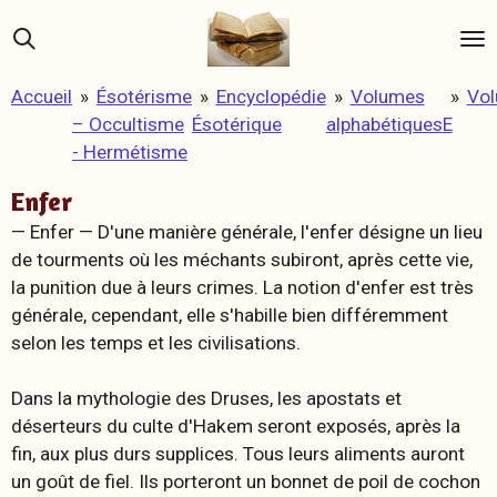
Passer
au
contenu
Accueil
»
Ésotérisme
»
Encyclopédie
»
Volumes
»
Vo
principal
– Occultisme
Ésotérique
alphabétiques
E
- Hermétisme
Enfer
— Enfer —
D'une manière générale, l'enfer désigne un lieu
de tourments où les méchants subiront, après cette vie,
la punition due à leurs crimes. La notion d'enfer est très
générale, cependant, elle s'habille bien différemment
selon les temps et les civilisations.
Dans la mythologie des Druses, les apostats et
déserteurs du culte d'Hakem seront exposés, après la
fin, aux plus durs supplices. Tous leurs aliments auront
un goût de fiel. Ils porteront un bonnet de poil de cochon