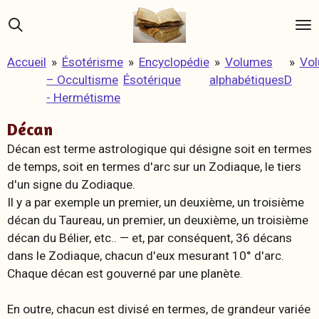
Passer
au
contenu
Accueil
»
Ésotérisme
»
Encyclopédie
»
Volumes
»
Vo
principal
– Occultisme
Ésotérique
alphabétiques
D
- Hermétisme
Décan
Décan est terme astrologique qui désigne soit en termes
de temps, soit en termes d'arc sur un Zodiaque, le tiers
d'un signe du Zodiaque.
Il y a par exemple un premier, un deuxième, un troisième
décan du Taureau, un premier, un deuxième, un troisième
décan du Bélier, etc.. — et, par conséquent, 36 décans
dans le Zodiaque, chacun d'eux mesurant 10° d'arc.
Chaque décan est gouverné par une planète.
En outre, chacun est divisé en
termes
, de grandeur variée