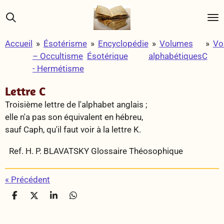
Passer
au
contenu
Accueil
»
Ésotérisme
»
Encyclopédie
»
Volumes
»
Vo
principal
– Occultisme
Ésotérique
alphabétiques
C
- Hermétisme
Lettre C
Troisième lettre de l'alphabet anglais ;
elle n'a pas son équivalent en hébreu,
sauf Caph, qu'il faut voir à la lettre K.
Ref. H. P. BLAVATSKY Glossaire Théosophique
«
Précédent
P
P
P
P
a
a
a
a
r
r
r
r