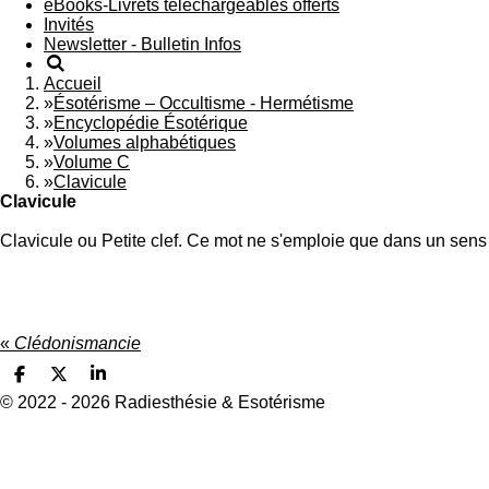
eBooks-Livrets téléchargeables offerts
Invités
Newsletter - Bulletin Infos
Accueil
»
Ésotérisme – Occultisme - Hermétisme
»
Encyclopédie Ésotérique
»
Volumes alphabétiques
»
Volume C
»
Clavicule
Clavicule
Clavicule ou Petite clef. Ce mot ne s'emploie que dans un se
«
Clédonismancie
P
P
P
a
a
a
© 2022 - 2026 Radiesthésie & Esotérisme
r
r
r
t
t
t
a
a
a
g
g
g
e
e
e