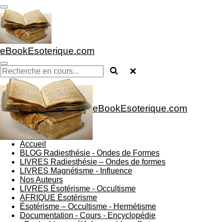
Passer
au
contenu
principal
eBookEsoterique.com
eBookEsoterique.com
Accueil
BLOG Radiesthésie - Ondes de Formes
LIVRES Radiesthésie – Ondes de formes
LIVRES Magnétisme - Influence
Nos Auteurs
LIVRES Ésotérisme - Occultisme
AFRIQUE Ésotérisme
Ésotérisme – Occultisme - Hermétisme
Documentation - Cours - Encyclopédie