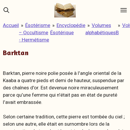
Passer
au
contenu
Accueil
»
Ésotérisme
»
Encyclopédie
»
Volumes
»
Vo
principal
– Occultisme
Ésotérique
alphabétiques
B
- Hermétisme
Barktan
Barktan, p
ierre noire polie posée à l'angle oriental de la
Kaaba
a quatre pieds et demi de hauteur, suspendue par
des chaînes d'or. Est devenue noire miraculeusement
parce qu'une femme qui n'était pas en état de pureté
l'avait embrassée.
Selon certaine tradition, cette pierre est tombée du ciel ;
selon une autre, elle était en surnombre lors de la