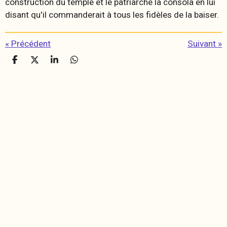
construction du temple et le patriarche la consola en lui
disant qu'il commanderait à tous les fidèles de la baiser.
«
Précédent
Suivant
»
P
P
P
P
a
a
a
a
r
r
r
r
t
t
t
t
a
a
a
a
g
g
g
g
e
e
e
e
r
r
r
r