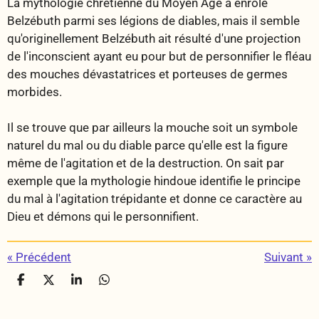
La mythologie chrétienne du Moyen Age
a
enrôlé
Belzébuth parmi ses légions de diables, mais il semble
qu'originellement Belzébuth ait résulté d'une projection
de l'inconscient ayant eu pour but de personnifier le fléau
des mouches dévastatrices et porteuses de germes
morbides.
Il se trouve que par ailleurs la mouche soit un symbole
naturel du mal ou du diable parce qu'elle est la figure
même de l'agitation et de la destruction. On sait par
exemple que la mythologie hindoue identifie le principe
du mal à l'agitation trépidante et donne ce caractère au
Dieu et démons qui le personnifient.
«
Précédent
Suivant
»
P
P
P
P
a
a
a
a
r
r
r
r