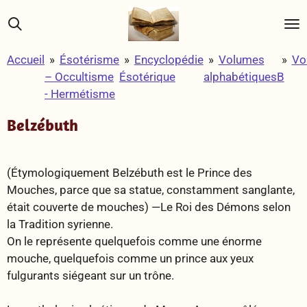
Passer
au
contenu
Accueil
»
Ésotérisme
»
Encyclopédie
»
Volumes
»
Vo
principal
– Occultisme
Ésotérique
alphabétiques
B
- Hermétisme
Belzébuth
(Étymologiquement Belzébuth est le Prince des
Mouches, parce que sa statue, constamment sanglante,
était couverte de mouches) —Le Roi des Démons selon
la Tradition syrienne.
On le représente quelquefois comme une énorme
mouche, quelquefois comme un prince aux yeux
fulgurants siégeant sur un trône.