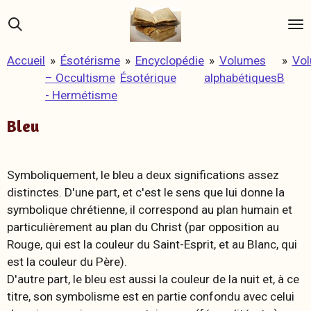
Passer
au
contenu
Accueil
»
Ésotérisme
»
Encyclopédie
»
Volumes
»
Vo
principal
– Occultisme
Ésotérique
alphabétiques
B
- Hermétisme
Bleu
Symboliquement, le bleu a deux significations assez
distinctes. D'une part, et c'est le sens que lui donne la
symbolique chrétienne, il correspond au plan humain et
particulièrement au plan du Christ (par opposition au
Rouge, qui est la couleur du Saint-Esprit, et au Blanc, qui
est la couleur du Père).
D'autre part, le bleu est aussi la couleur de la nuit et, à ce
titre, son symbolisme est en partie confondu avec celui