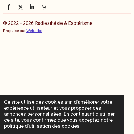
P
P
P
P
a
a
a
a
r
r
r
r
© 2022 - 2026 Radiesthésie & Esotérisme
t
t
t
t
a
a
a
a
Propulsé par
Webador
g
g
g
g
e
e
e
e
r
r
r
r
Ce site utilise des cookies afin d’améliorer votre
expérience utilisateur et vous proposer des
annonces personnalisées. En continuant d'utiliser
ce site, vous confirmez que vous acceptez notre
politique d’utilisation des cookies.