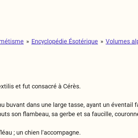
rmétisme
»
Encyclopédie Ésotérique
»
Volumes al
xtilis et fut consacré à Cérès.
 buvant dans une large tasse, ayant un éventail fa
buts son flambeau, sa gerbe et sa faucille, couronn
 fléau ; un chien l'accompagne.