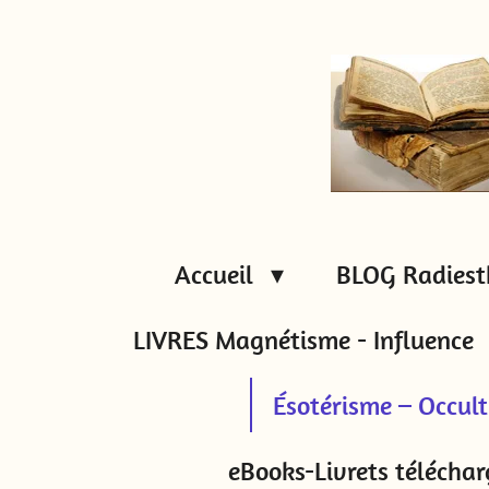
Passer
au
contenu
principal
Accueil
BLOG Radiest
LIVRES Magnétisme - Influence
Ésotérisme – Occul
eBooks-Livrets téléchar