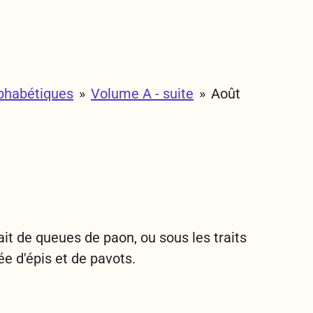
phabétiques
»
Volume A - suite
»
Août
it de queues de paon, ou sous les traits
ée d'épis et de pavots.