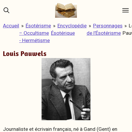
Passer
au
contenu
Accueil
»
Ésotérisme
»
Encyclopédie
»
Personnages
»
L
principal
– Occultisme
Ésotérique
de l’Ésotérisme
Pau
- Hermétisme
Louis Pauwels
Journaliste et écrivain français, né à Gand (Gent) en