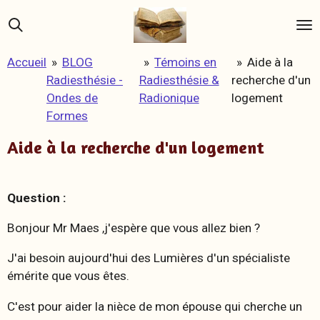
Passer
au
contenu
Accueil
»
BLOG
»
Témoins en
»
Aide à la
principal
Radiesthésie -
Radiesthésie &
recherche d'un
Ondes de
Radionique
logement
Formes
Aide à la recherche d'un logement
Question :
Bonjour Mr Maes ,j'espère que vous allez bien ?
J'ai besoin aujourd'hui des Lumières d'un spécialiste
émérite que vous êtes.
C'est pour aider la nièce de mon épouse qui cherche un