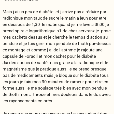
Mais j ai un peu de diabéte et j arrive pas a réduire par
radionique mon taux de sucre le matin a jeun pour etre
en dessous de 1,30 le matin quand je me léve a 3h00 je
prend spirale logarithmique p1 de chez servranx je pose
mes cachets dessus et je cherche le temps d action au
pendule et je fais girer mon pendule de thoth par-dessus
ce montage et comme j ai de l asthme je rajoute une
capsule de Foradil et mon cachet pour le diabéte
Jai des soucis de santé mais grace a la radionique et le
magnétisme que je pratique aussi je ne prend presque
pas de médicaments mais je bloque sur le diabéte tous
les jours je fais mes 30 minutes de rameur pour etre en
forme aussi je me soulage très bien avec mon pendule
de thoth mon arthrose et mes douleurs dans le dos avec
les rayonnements colorés
Je pense que vous connaissez john l ancien gérant des