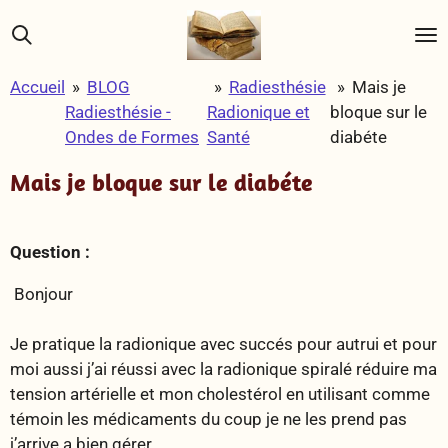
Passer
au
contenu
Accueil
»
BLOG
»
Radiesthésie
»
Mais je
principal
Radiesthésie -
Radionique et
bloque sur le
Ondes de Formes
Santé
diabéte
Mais je bloque sur le diabéte
Question :
Bonjour
Je pratique la radionique avec succés pour autrui et pour
moi aussi j’ai réussi avec la radionique spiralé réduire ma
tension artérielle et mon cholestérol en utilisant comme
témoin les médicaments du coup je ne les prend pas
j’arrive a bien gérer