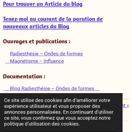
Pour trouver un Article du blog
Tenez-moi au courant de la parution de
nouveaux articles du Blog
Ouvrages et publications :
Radiesthésie – Ondes de formes
Magnétisme – Influence
Documentation :
Blog Radiesthésie – Ondes de formes
Ce site utilise des cookies afin d’améliorer votre
«
Précédent
Suivant
»
expérience utilisateur et vous proposer des
annonces personnalisées. En continuant d'utiliser
P
P
P
P
ce site, vous confirmez que vous acceptez notre
a
a
a
a
politique d’utilisation des cookies.
r
r
r
r
© 2022 - 2026 Radiesthésie & Esotérisme