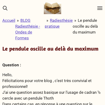
Passer
au
contenu
Accueil
»
BLOG
»
Radiesthésie
»
Le pendule
principal
Radiesthésie -
pratique
oscille au delà
Ondes de
du maximum
Formes
Le pendule oscille au delà du maximum
Question :
Hello,
Félicitations pour votre blog , c’est très convivial et
professionnel!
J’ai une question assez basique sur l’usage de cadran ½
cercle avec un pendule Thoth
Dans certains cas, en réponse à une question sur le