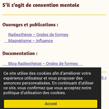
S’il s’agit de convention mentale
Ouvrages et publications :
Radiesthésie – Ondes de formes
Magnétisme – Influence
Documentation :
Blog Radiesthésie – Ondes de formes
Ce site utilise des cookies afin d’améliorer votre
«
Précédent
Suivant
»
expérience utilisateur et vous proposer des
annonces personnalisées. En continuant d'utiliser
P
P
P
P
ce site, vous confirmez que vous acceptez notre
a
a
a
a
politique d’utilisation des cookies.
r
r
r
r
© 2022 - 2026 Radiesthésie & Esotérisme
t
t
t
t
Accord
a
a
a
a
Propulsé par
Webador
g
g
g
g