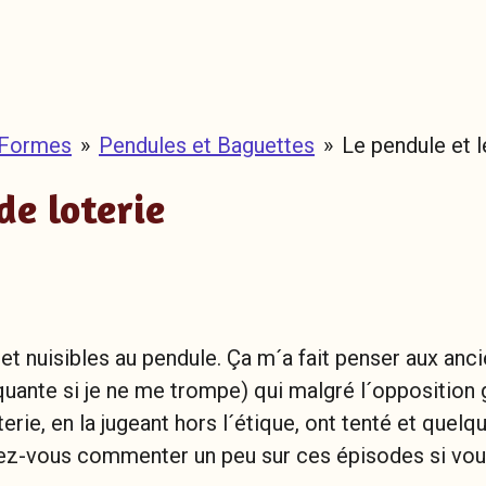
 Formes
»
Pendules et Baguettes
»
Le pendule et l
de loterie
 et nuisibles au pendule. Ça m´a fait penser aux an
uante si je ne me trompe) qui malgré l´opposition g
ie, en la jugeant hors l´étique, ont tenté et quelqu
iez-vous commenter un peu sur ces épisodes si vou