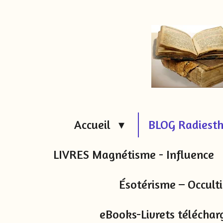
Passer
au
contenu
principal
Accueil
BLOG Radiesth
LIVRES Magnétisme - Influence
Ésotérisme – Occul
eBooks-Livrets téléchar