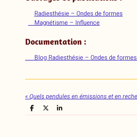
Radiesthésie – Ondes de formes
Magnétisme – Influence
Documentation :
Blog Radiesthésie – Ondes de for
«
Quels pendules en émissions et en rech
P
P
P
a
a
a
r
r
r
t
t
t
a
a
a