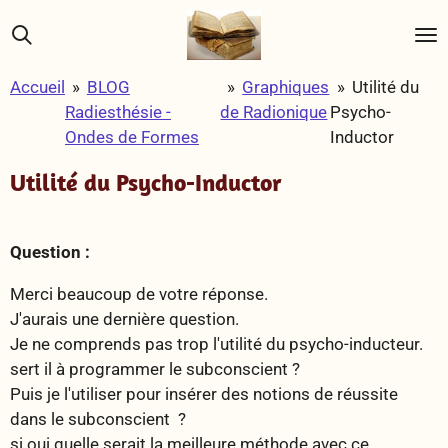
Passer
au
contenu
Accueil
»
BLOG
»
Graphiques
»
Utilité du
principal
Radiesthésie -
de Radionique
Psycho-
Ondes de Formes
Inductor
Utilité du Psycho-Inductor
Question :
Merci beaucoup de votre réponse.
J'aurais une dernière question.
Je ne comprends pas trop l'utilité du psycho-inducteur.
sert il à programmer le subconscient ?
Puis je l'utiliser pour insérer des notions de réussite
dans le subconscient ?
si oui quelle serait la meilleure méthode avec ce