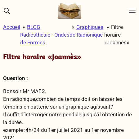
Passer
au
contenu
Accueil
»
BLOG
»
Graphiques
»
Filtre
principal
Radiesthésie - Ondes
de Radionique
horaire
de Formes
«Joannès»
Filtre horaire «Joannès»
Question :
Bonsoir Mr MAES,
En radionique,combien de temps doit on laisser les
témoins en batterie sur un graphique agissant?
Il suffit d’interroger notre pendule jusqu’à l’obtention de
la durée.
exemple :4h/24 du 1er juillet 2021 au 1er novembre
2021