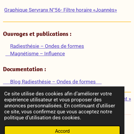
Graphique Servranx N°56- Filtre horaire «Joannès»
Ouvrages et publications :
Radiesthésie – Ondes de formes
Magnétisme – Influence
Documentation :
Blog Radiesthésie – Ondes de formes
Ce site utilise des cookies afin d’améliorer votre
«
Précédent
Suivant
»
expérience utilisateur et vous proposer des
annonces personnalisées. En continuant d'utiliser
P
P
P
P
ce site, vous confirmez que vous acceptez notre
a
a
a
a
politique d’utilisation des cookies.
r
r
r
r
© 2022 - 2026 Radiesthésie & Esotérisme
t
t
t
t
Accord
a
a
a
a
Propulsé par
Webador