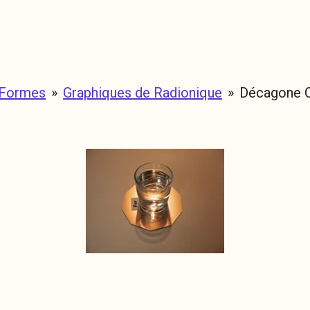
 Formes
»
Graphiques de Radionique
»
Décagone 