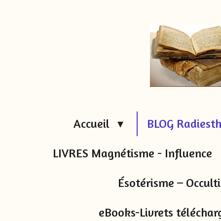
Passer
au
contenu
principal
Accueil
BLOG Radiesth
LIVRES Magnétisme - Influence
Ésotérisme – Occul
eBooks-Livrets téléchar