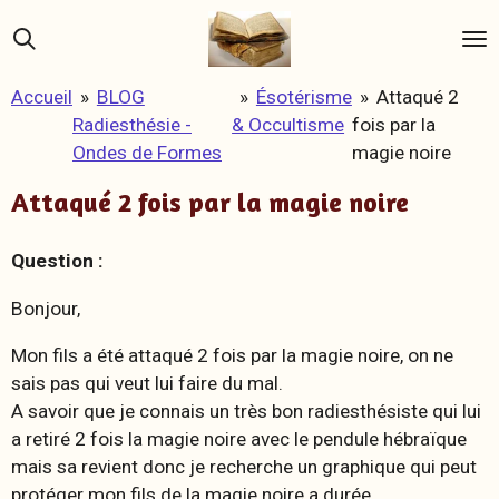
Passer
au
contenu
Accueil
»
BLOG
»
Ésotérisme
»
Attaqué 2
principal
Radiesthésie -
& Occultisme
fois par la
Ondes de Formes
magie noire
Attaqué 2 fois par la magie noire
Question :
Bonjour,
Mon fils a été attaqué 2 fois par la magie noire, on ne
sais pas qui veut lui faire du mal.
A savoir que je connais un très bon radiesthésiste qui lui
a retiré 2 fois la magie noire avec le pendule hébraïque
mais sa revient donc je recherche un graphique qui peut
protéger mon fils de la magie noire a durée