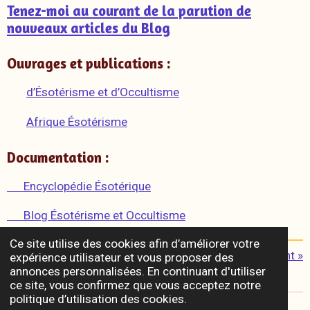
Tenez-moi au courant de la parution de
nouveaux articles du Blog
Ouvrages et publications :
d’Ésotérisme et d’Occultisme
Afrique Ésotérisme
Documentation :
Encyclopédie Ésotérique
Blog Ésotérisme et Occultisme
Ce site utilise des cookies afin d’améliorer votre
«
Précédent
Suivant
»
expérience utilisateur et vous proposer des
annonces personnalisées. En continuant d'utiliser
P
P
P
P
ce site, vous confirmez que vous acceptez notre
a
a
a
a
politique d’utilisation des cookies.
r
r
r
r