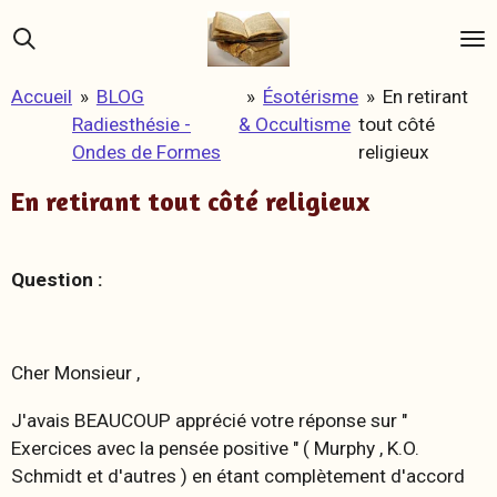
Passer
au
contenu
Accueil
»
BLOG
»
Ésotérisme
»
En retirant
principal
Radiesthésie -
& Occultisme
tout côté
Ondes de Formes
religieux
En retirant tout côté religieux
Question :
Cher Monsieur ,
J'avais BEAUCOUP apprécié votre réponse sur "
Exercices avec la pensée positive " ( Murphy , K.O.
Schmidt et d'autres ) en étant complètement d'accord